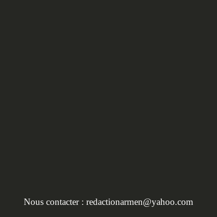
HORS SÉRIE :
L'INVENTAIRE DU
PATRIMOINE EN BRET
Nous contacter :
redactionarmen@yahoo.com