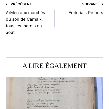
NAVIGATION
PRÉCÉDENT
SUIVANT
ArMen aux marchés
Editorial : Retours
DE
du soir de Carhaix,
L’ARTICLE
tous les mardis en
août
A LIRE ÉGALEMENT