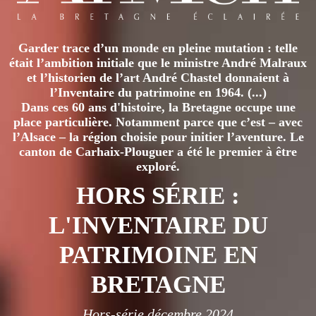
Garder trace d’un monde en pleine mutation : telle
était l’ambition initiale que le ministre André Malraux
et l’historien de l’art André Chastel donnaient à
l’Inventaire du patrimoine en 1964. (...)
Dans ces 60 ans d'histoire, la Bretagne occupe une
place particulière. Notamment parce que c’est – avec
l’Alsace – la région choisie pour initier l’aventure. Le
canton de Carhaix-Plouguer a été le premier à être
exploré.
HORS SÉRIE :
L'INVENTAIRE DU
PATRIMOINE EN
BRETAGNE
Hors-série décembre 2024