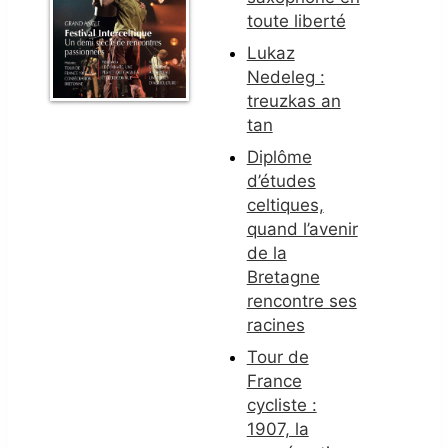
toute liberté
Lukaz
Nedeleg :
treuzkas an
tan
Diplôme
d’études
celtiques,
quand l’avenir
de la
Bretagne
rencontre ses
racines
Tour de
France
cycliste :
1907, la