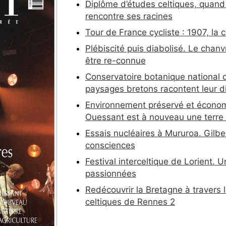
Diplôme d’études celtiques, quand 
rencontre ses racines
Tour de France cycliste : 1907, la 
Plébiscité puis diabolisé. Le chan
être re-connue
Conservatoire botanique national de
paysages bretons racontent leur di
Environnement préservé et économ
Ouessant est à nouveau une terre d
Essais nucléaires à Mururoa. Gilber
consciences
Festival interceltique de Lorient. 
passionnées
Redécouvrir la Bretagne à travers 
celtiques de Rennes 2