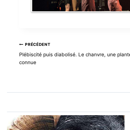
NAVIGATION
PRÉCÉDENT
Plébiscité puis diabolisé. Le chanvre, une plant
DE
connue
L’ARTICLE