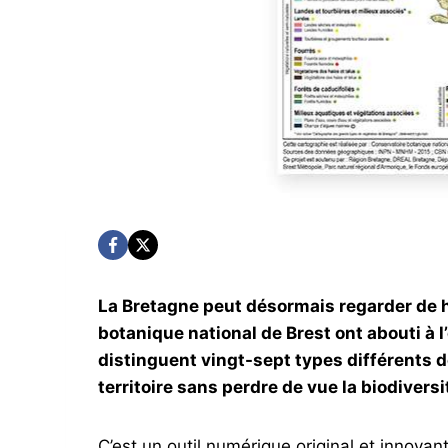
La Bretagne peut désormais regarder de h
botanique national de Brest ont abouti à 
distinguent vingt-sept types différents 
territoire sans perdre de vue la biodiversi
C’est un outil numérique original et innov