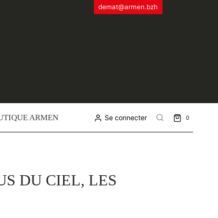
demat@armen.bzh
UTIQUE ARMEN
Se connecter
0
S DU CIEL, LES