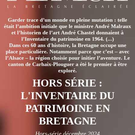
Garder trace d’un monde en pleine mutation : telle
était l’ambition initiale que le ministre André Malraux
et l’historien de l’art André Chastel donnaient à
l’Inventaire du patrimoine en 1964. (...)
Dans ces 60 ans d'histoire, la Bretagne occupe une
place particulière. Notamment parce que c’est – avec
l’Alsace – la région choisie pour initier l’aventure. Le
canton de Carhaix-Plouguer a été le premier à être
exploré.
HORS SÉRIE :
L'INVENTAIRE DU
PATRIMOINE EN
BRETAGNE
Hors-série décembre 2024