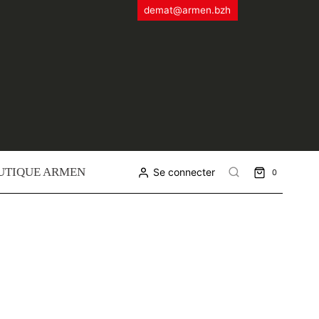
demat@armen.bzh
UTIQUE ARMEN
Se connecter
0