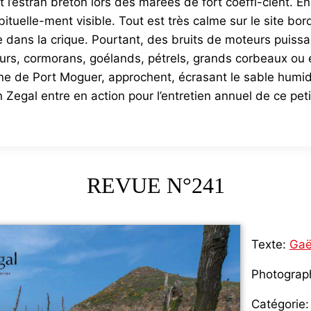
l’estran breton lors des marées de fort coeffi-cient. En
ituelle-ment visible. Tout est très calme sur le site bo
dans la crique. Pourtant, des bruits de moteurs puissan
heurs, cormorans, goélands, pétrels, grands corbeaux ou
nne de Port Moguer, approchent, écrasant le sable hum
Zegal entre en action pour l’entretien annuel de ce peti
REVUE N°241
Texte:
Gaë
Photograp
Catégorie: