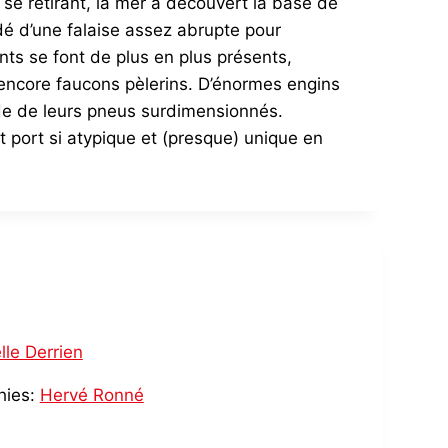
 se retirant, la mer a découvert la base de
rdé d’une falaise assez abrupte pour
ts se font de plus en plus présents,
 encore faucons pèlerins. D’énormes engins
ide de leurs pneus surdimensionnés.
t port si atypique et (presque) unique en
lle Derrien
hies:
Hervé Ronné