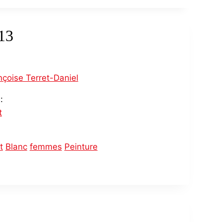
13
nçoise Terret-Daniel
:
t
t
Blanc
femmes
Peinture