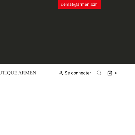
demat@armen.bzh
UTIQUE ARMEN
Se connecter
0