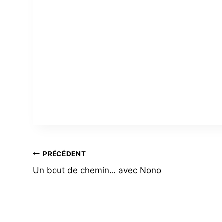
NAVIGATION
PRÉCÉDENT
Un bout de chemin… avec Nono
DE
L’ARTICLE