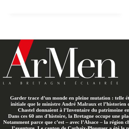
Garder trace d’un monde en pleine mutation : telle ét
initiale que le ministre André Malraux et l’historien 
Chastel donnaient à l’Inventaire du patrimoine en 
Dans ces 60 ans d'histoire, la Bretagne occupe une plac
Notamment parce que c’est – avec l’Alsace – la région ch
l’aventure. Le canton de Carhaix-Plouguer a été le p