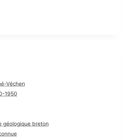
ané-Véchen
50-1950
ne géologique breton
connue