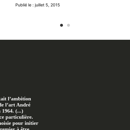
Publié le :
juillet 5, 2015
ait l’ambition
de l’art André
1964. (...)
e particulière.
oisie pour initier
remier à être