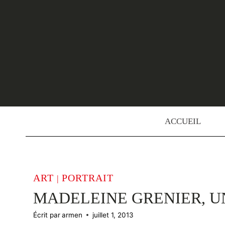
Skip
to
content
ACCUEIL
ART
PORTRAIT
|
MADELEINE GRENIER, 
Écrit par
armen
juillet 1, 2013