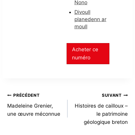
Nono
Divoull
planedenn ar
moull
Acheter ce
numéro
NAVIGATION
PRÉCÉDENT
SUIVANT
Madeleine Grenier,
Histoires de cailloux –
DE
une œuvre méconnue
le patrimoine
L’ARTICLE
géologique breton