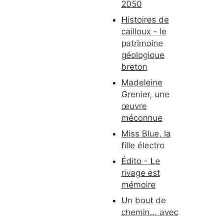
2050
Histoires de
cailloux - le
patrimoine
géologique
breton
Madeleine
Grenier, une
œuvre
méconnue
Miss Blue, la
fille électro
Édito - Le
rivage est
mémoire
Un bout de
chemin... avec