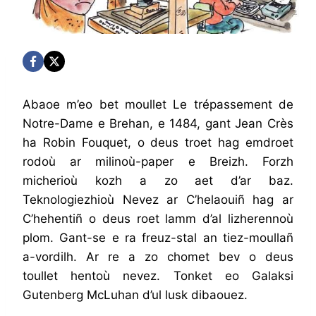
Abaoe m’eo bet moullet Le trépassement de
Notre-Dame e Brehan, e 1484, gant Jean Crès
ha Robin Fouquet, o deus troet hag emdroet
rodoù ar milinoù-paper e Breizh. Forzh
micherioù kozh a zo aet d’ar baz.
Teknologiezhioù Nevez ar C’helaouiñ hag ar
C’hehentiñ o deus roet lamm d’al lizherennoù
plom. Gant-se e ra freuz-stal an tiez-moullañ
a-vordilh. Ar re a zo chomet bev o deus
toullet hentoù nevez. Tonket eo Galaksi
Gutenberg McLuhan d’ul lusk dibaouez.