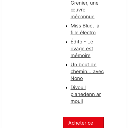
Grenier, une
œuvre
méconnue
Miss Blue, la
fille électro
Édito - Le
rivage est
mémoire
Un bout de
chemin... avec
Nono
Divoull
planedenn ar
moull
Acheter ce