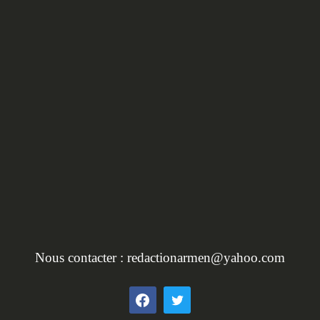
HORS SÉRIE :
L'INVENTAIRE DU
PATRIMOINE EN BRET
Nous contacter :
redactionarmen@yahoo.com