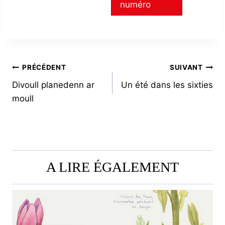
numéro
NAVIGATION
PRÉCÉDENT
SUIVANT
Divoull planedenn ar
Un été dans les sixties
DE
moull
L’ARTICLE
A LIRE ÉGALEMENT