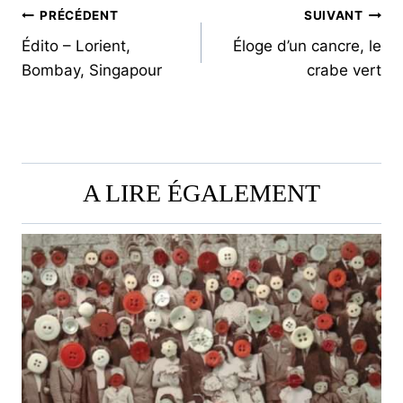
NAVIGATION
PRÉCÉDENT
SUIVANT
Édito – Lorient,
Éloge d’un cancre, le
DE
Bombay, Singapour
crabe vert
L’ARTICLE
A LIRE ÉGALEMENT