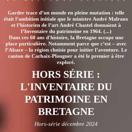
Garder trace d’un monde en pleine mutation : telle
était l’ambition initiale que le ministre André Malraux
et l’historien de l’art André Chastel donnaient à
l’Inventaire du patrimoine en 1964. (...)
Dans ces 60 ans d'histoire, la Bretagne occupe une
place particulière. Notamment parce que c’est – avec
l’Alsace – la région choisie pour initier l’aventure. Le
canton de Carhaix-Plouguer a été le premier à être
exploré.
HORS SÉRIE :
L'INVENTAIRE DU
PATRIMOINE EN
BRETAGNE
Hors-série décembre 2024