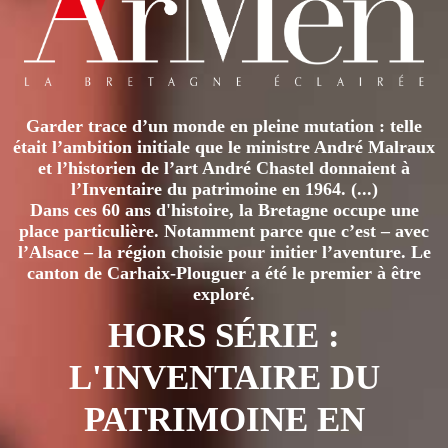
Garder trace d’un monde en pleine mutation : telle
était l’ambition initiale que le ministre André Malraux
et l’historien de l’art André Chastel donnaient à
l’Inventaire du patrimoine en 1964. (...)
Dans ces 60 ans d'histoire, la Bretagne occupe une
place particulière. Notamment parce que c’est – avec
l’Alsace – la région choisie pour initier l’aventure. Le
canton de Carhaix-Plouguer a été le premier à être
exploré.
HORS SÉRIE :
L'INVENTAIRE DU
PATRIMOINE EN