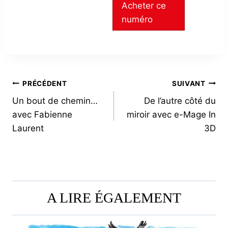
Acheter ce
numéro
NAVIGATION
PRÉCÉDENT
SUIVANT
Un bout de chemin…
De l’autre côté du
DE
avec Fabienne
miroir avec e-Mage In
L’ARTICLE
Laurent
3D
A LIRE ÉGALEMENT