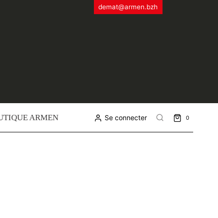
demat@armen.bzh
UTIQUE ARMEN
Se connecter
0