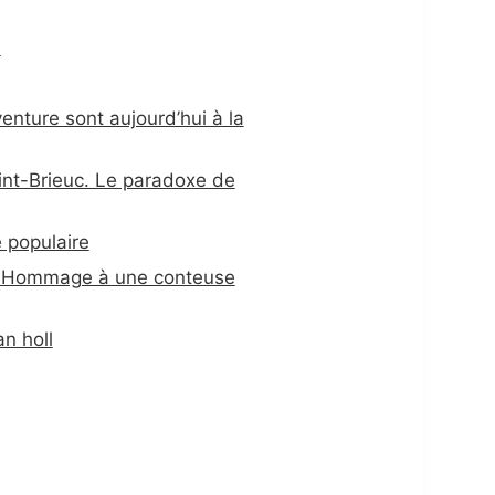
s
venture sont aujourd’hui à la
int-Brieuc. Le paradoxe de
e populaire
. Hommage à une conteuse
n holl