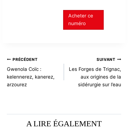
Acheter ce
numéro
NAVIGATION
PRÉCÉDENT
SUIVANT
Gwenola Coïc :
Les Forges de Trignac,
DE
kelennerez, kanerez,
aux origines de la
L’ARTICLE
arzourez
sidérurgie sur l’eau
A LIRE ÉGALEMENT