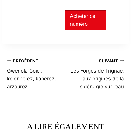
Acheter ce
numéro
NAVIGATION
PRÉCÉDENT
SUIVANT
Gwenola Coïc :
Les Forges de Trignac,
DE
kelennerez, kanerez,
aux origines de la
L’ARTICLE
arzourez
sidérurgie sur l’eau
A LIRE ÉGALEMENT