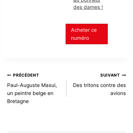
au bonheur
des dames !
Acheter ce
numéro
NAVIGATION
PRÉCÉDENT
SUIVANT
Paul-Auguste Masui,
Des tritons contre des
DE
un peintre belge en
avions
L’ARTICLE
Bretagne