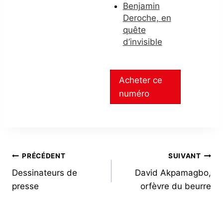
Benjamin
Deroche, en
quête
d’invisible
Acheter ce
numéro
NAVIGATION
PRÉCÉDENT
SUIVANT
Dessinateurs de
David Akpamagbo,
DE
presse
orfèvre du beurre
L’ARTICLE