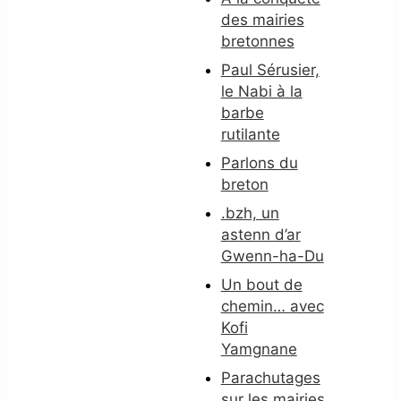
des mairies
bretonnes
Paul Sérusier,
le Nabi à la
barbe
rutilante
Parlons du
breton
.bzh, un
astenn d’ar
Gwenn-ha-Du
Un bout de
chemin… avec
Kofi
Yamgnane
Parachutages
sur les mairies