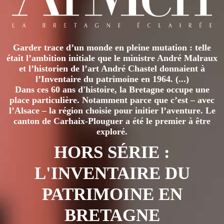
Garder trace d’un monde en pleine mutation : telle
était l’ambition initiale que le ministre André Malraux
et l’historien de l’art André Chastel donnaient à
l’Inventaire du patrimoine en 1964. (...)
Dans ces 60 ans d'histoire, la Bretagne occupe une
place particulière. Notamment parce que c’est – avec
l’Alsace – la région choisie pour initier l’aventure. Le
canton de Carhaix-Plouguer a été le premier à être
exploré.
HORS SÉRIE :
L'INVENTAIRE DU
PATRIMOINE EN
BRETAGNE