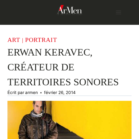
Skip
to
content
ART
PORTRAIT
|
ERWAN KERAVEC,
CRÉATEUR DE
TERRITOIRES SONORES
Écrit par
armen
février 26, 2014