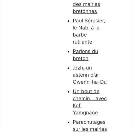
des mairies
bretonnes
Paul Sérusier,
le Nabi à la
barbe
rutilante
Parlons du
breton
.bzh, un
astenn d’ar
Gwenn-ha-Du
Un bout de
chemin… avec
Kofi
Yamgnane
Parachutages
sur les mairies