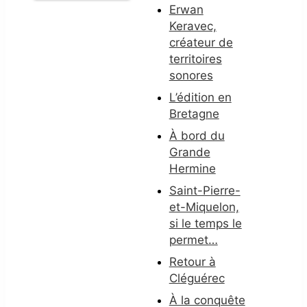
Erwan
Keravec,
créateur de
territoires
sonores
L’édition en
Bretagne
À bord du
Grande
Hermine
Saint-Pierre-
et-Miquelon,
si le temps le
permet…
Retour à
Cléguérec
À la conquête