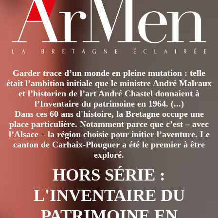
Garder trace d’un monde en pleine mutation : telle
était l’ambition initiale que le ministre André Malraux
et l’historien de l’art André Chastel donnaient à
l’Inventaire du patrimoine en 1964. (...)
Dans ces 60 ans d'histoire, la Bretagne occupe une
place particulière. Notamment parce que c’est – avec
l’Alsace – la région choisie pour initier l’aventure. Le
canton de Carhaix-Plouguer a été le premier à être
exploré.
HORS SÉRIE :
L'INVENTAIRE DU
PATRIMOINE EN