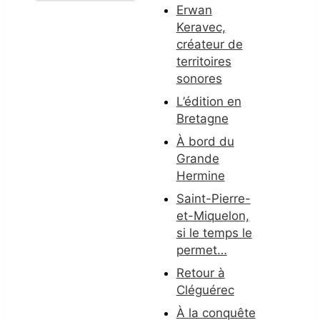
Erwan
Keravec,
créateur de
territoires
sonores
L’édition en
Bretagne
À bord du
Grande
Hermine
Saint-Pierre-
et-Miquelon,
si le temps le
permet…
Retour à
Cléguérec
À la conquête