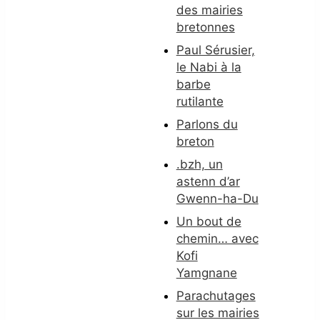
des mairies
bretonnes
Paul Sérusier,
le Nabi à la
barbe
rutilante
Parlons du
breton
.bzh, un
astenn d’ar
Gwenn-ha-Du
Un bout de
chemin… avec
Kofi
Yamgnane
Parachutages
sur les mairies