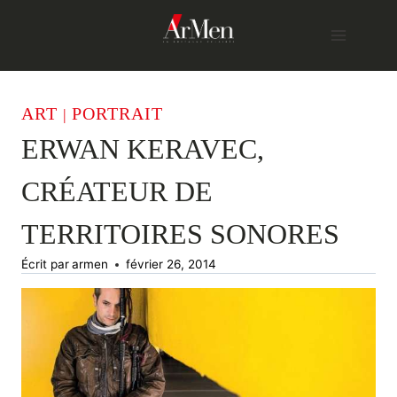
Skip
to
content
ART
PORTRAIT
|
ERWAN KERAVEC,
CRÉATEUR DE
TERRITOIRES SONORES
Écrit par
armen
février 26, 2014