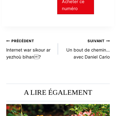
Acheter ce
numéro
NAVIGATION
PRÉCÉDENT
SUIVANT
Internet war sikour ar
Un bout de chemin…
DE
yezhoù bihan?
avec Daniel Cario
L’ARTICLE
A LIRE ÉGALEMENT