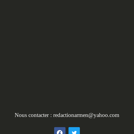
HORS SÉRIE :
L'INVENTAIRE DU
PATRIMOINE EN BRET
Nous contacter :
redactionarmen@yahoo.com