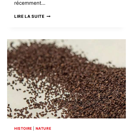
récemment…
UN
LIRE LA SUITE
NOUVEAU
PÔLE
POUR
LA
SÉCURITÉ
NUMÉRIQUE
HISTOIRE
|
NATURE