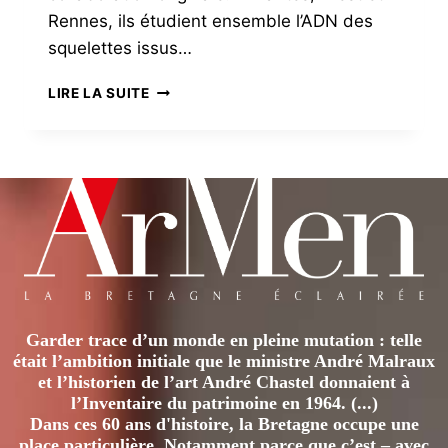
Rennes, ils étudient ensemble l’ADN des
squelettes issus…
REMONTER
LIRE LA SUITE
DANS
LE
PASSÉ
POUR
SOIGNER
Garder trace d’un monde en pleine mutation : telle
était l’ambition initiale que le ministre André Malraux
et l’historien de l’art André Chastel donnaient à
l’Inventaire du patrimoine en 1964. (...)
Dans ces 60 ans d'histoire, la Bretagne occupe une
place particulière. Notamment parce que c’est – avec