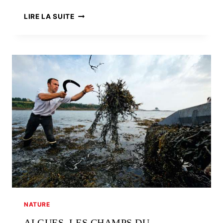
EDITO
LIRE LA SUITE
–
UNE
VRAIE
FORCE
POUR
LE
TERRITOIRE
NATURE
ALGUES, LES CHAMPS DU