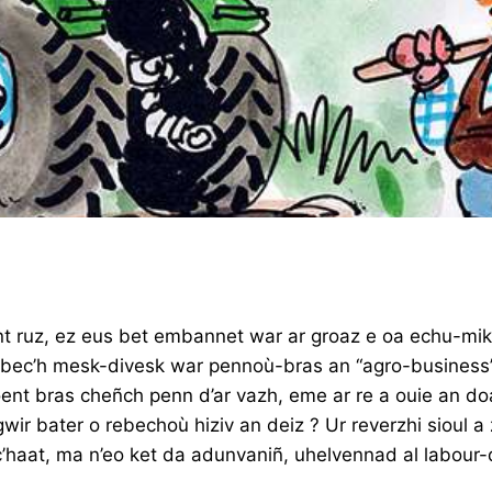
nt ruz, ez eus bet embannet war ar groaz e oa echu-mik
bec’h mesk-divesk war pennoù-bras an “agro-business” 
oent bras cheñch penn d’ar vazh, eme ar re a ouie an do
gwir bater o rebechoù hiziv an deiz ? Ur reverzhi sioul 
haat, ma n’eo ket da adunvaniñ, uhelvennad al labour-