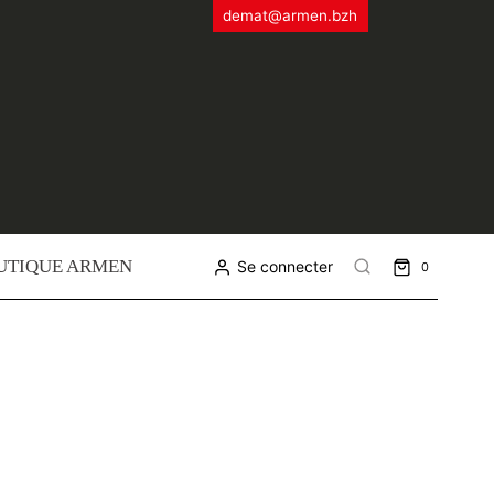
demat@armen.bzh
UTIQUE ARMEN
Se connecter
0