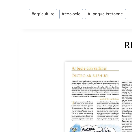
Post
#
agriculture
#
écologie
#
Langue bretonne
Tags:
R