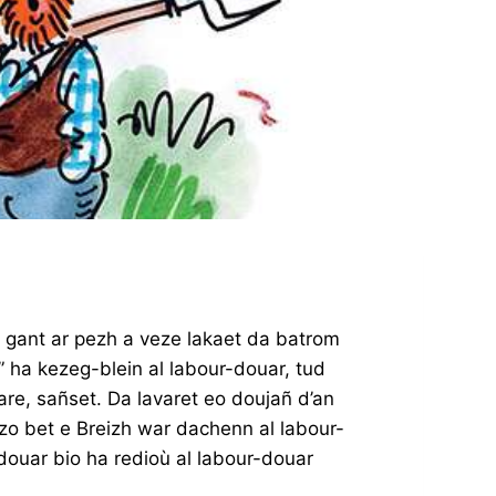
 gant ar pezh a veze lakaet da batrom
ha kezeg-blein al labour-douar, tud
are, sañset. Da lavaret eo doujañ d’an
a zo bet e Breizh war dachenn al labour-
douar bio ha redioù al labour-douar