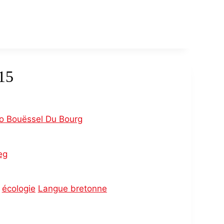
15
o Bouëssel Du Bourg
eg
écologie
Langue bretonne