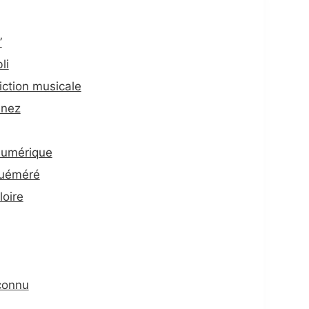
”
li
iction musicale
enez
numérique
Quéméré
loire
nconnu