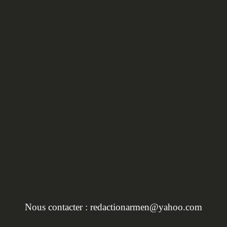
HORS SÉRIE :
L'INVENTAIRE DU
PATRIMOINE EN BRET
Nous contacter :
redactionarmen@yahoo.com