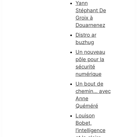
Yann
Stéphant De
Groix à
Douarnenez
Distro ar
buzhug
Un nouveau
pôle pour la
sécurité
numérique
Un bout de
chemin… avec
Anne
Quéméré
Louison
Bobet,
l’intelligence