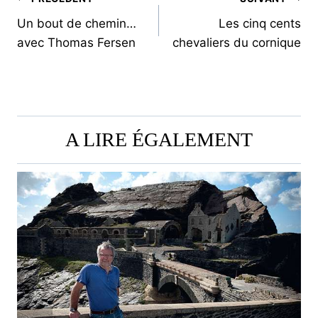
NAVIGATION
Un bout de chemin…
Les cinq cents
DE
avec Thomas Fersen
chevaliers du cornique
L’ARTICLE
A LIRE ÉGALEMENT