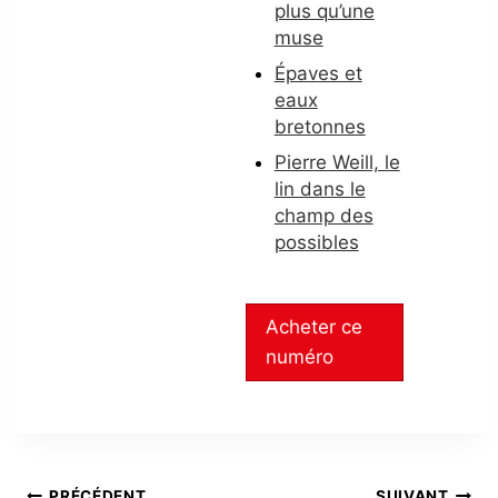
plus qu’une
muse
Épaves et
eaux
bretonnes
Pierre Weill, le
lin dans le
champ des
possibles
Acheter ce
numéro
PRÉCÉDENT
SUIVANT