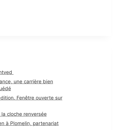
antved
nce, une carrière bien
Huédé
dition. Fenêtre ouverte sur
 la cloche renversée
n à Plomelin, partenariat