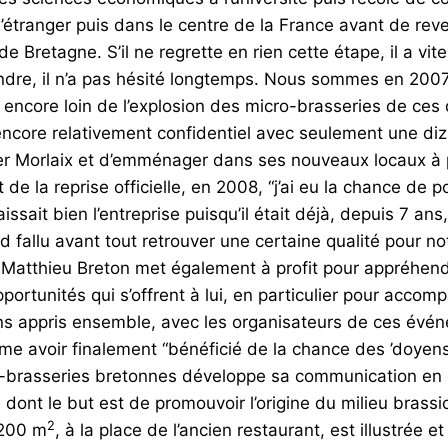
’étranger puis dans le centre de la France avant de rev
 Bretagne. S’il ne regrette en rien cette étape, il a vite 
ndre, il n’a pas hésité longtemps. Nous sommes en 2007. 
ore loin de l’explosion des micro-brasseries de ces der
encore relativement confidentiel avec seulement une di
itter Morlaix et d’emménager dans ses nouveaux locaux à 
e la reprise officielle, en 2008, “j’ai eu la chance de 
sait bien l’entreprise puisqu’il était déjà, depuis 7 ans,
d fallu avant tout retrouver une certaine qualité pour no
tthieu Breton met également à profit pour appréhender 
opportunités qui s’offrent à lui, en particulier pour accom
s appris ensemble, avec les organisateurs de ces évén
stime avoir finalement “bénéficié de la chance des ’doyens
ro-brasseries bretonnes développe sa communication en 
ont le but est de promouvoir l’origine du milieu brassi
2
 200 m
, à la place de l’ancien restaurant, est illustrée