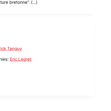
lture bretonne”. (…)
rick Tanguy
hies:
Eric Legret