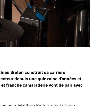
thieu Breton construit sa carrière
directeur depuis une quinzaine d’années et
n et franche camaraderie vont de pair avec
commerce, Matthieu Breton a tout d’abord