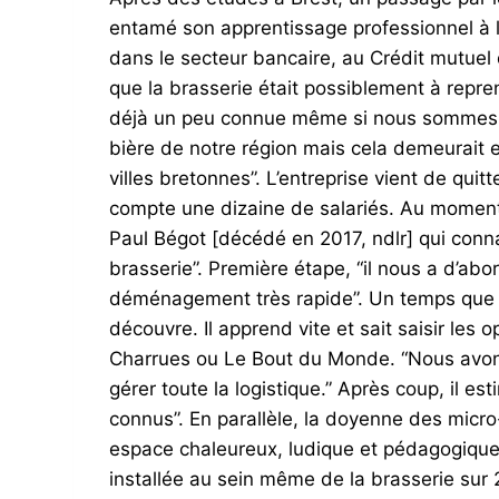
entamé son apprentissage professionnel à l
dans le secteur bancaire, au Crédit mutuel de
que la brasserie était possiblement à repre
déjà un peu connue même si nous sommes enc
bière de notre région mais cela demeurait 
villes bretonnes”. L’entreprise vient de qu
compte une dizaine de salariés. Au moment d
Paul Bégot [décédé en 2017, ndlr] qui connais
brasserie”. Première étape, “il nous a d’abor
déménagement très rapide”. Un temps que Ma
découvre. Il apprend vite et sait saisir les 
Charrues ou Le Bout du Monde. “Nous avon
gérer toute la logistique.” Après coup, il e
connus”. En parallèle, la doyenne des mic
espace chaleureux, ludique et pédagogique d
installée au sein même de la brasserie sur