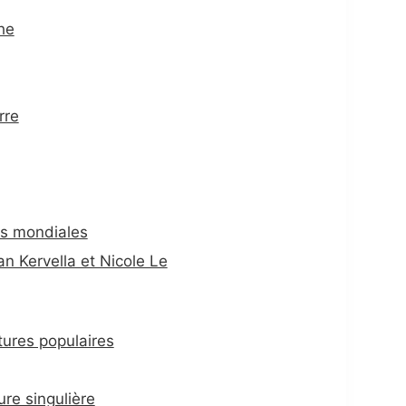
che
rre
es mondiales
 Kervella et Nicole Le
tures populaires
re singulière