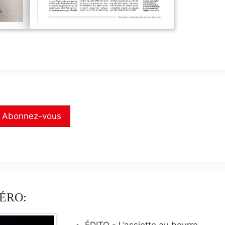
Abonnez-vous
ÉRO:
ÉDITO - L’assiette au beurre