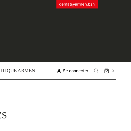
demat@armen.bzh
UTIQUE ARMEN
Se connecter
0
ES