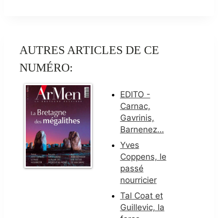
AUTRES ARTICLES DE CE
NUMÉRO:
EDITO -
Carnac,
Gavrinis,
Barnenez…
Yves
Coppens, le
passé
nourricier
Tal Coat et
Guillevic, la