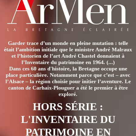
Garder trace d’un monde en pleine mutation : telle
était l’ambition initiale que le ministre André Malraux
et l’historien de l’art André Chastel donnaient à
l’Inventaire du patrimoine en 1964. (...)
Dans ces 60 ans d'histoire, la Bretagne occupe une
place particulière. Notamment parce que c’est – avec
l’Alsace – la région choisie pour initier l’aventure. Le
canton de Carhaix-Plouguer a été le premier à être
exploré.
HORS SÉRIE :
L'INVENTAIRE DU
PATRIMOINE EN