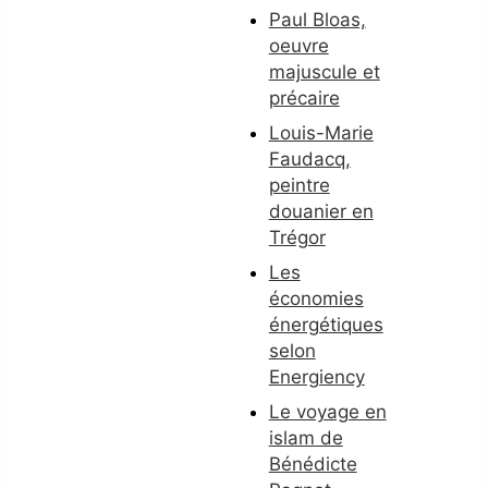
Paul Bloas,
oeuvre
majuscule et
précaire
Louis-Marie
Faudacq,
peintre
douanier en
Trégor
Les
économies
énergétiques
selon
Energiency
Le voyage en
islam de
Bénédicte