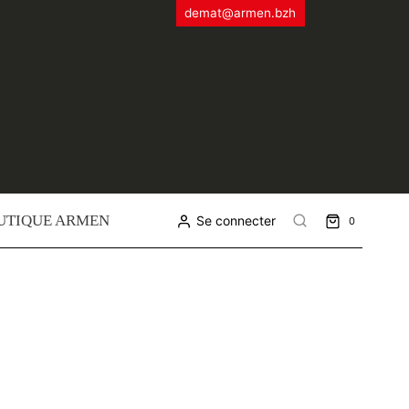
demat@armen.bzh
UTIQUE ARMEN
Se connecter
0