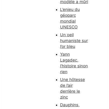
modèle a mûri
L’enjeu du
géoparc
mondial
UNESCO
Un oeil
humaniste sur
l’or bleu
Yann
Lagadec,
l’histoire sinon
rien
Une hôtesse
de l’air
derrière le
zinc
Dauphins,