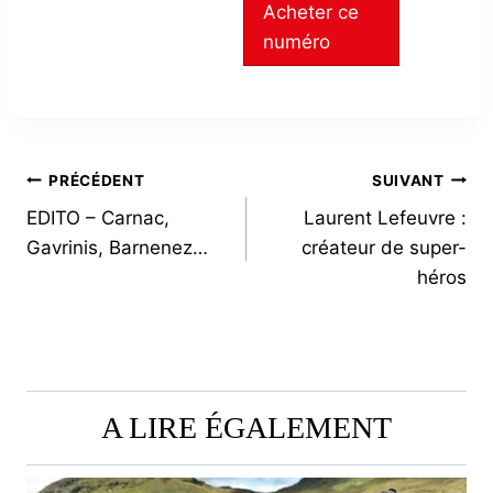
Acheter ce
numéro
NAVIGATION
PRÉCÉDENT
SUIVANT
EDITO – Carnac,
Laurent Lefeuvre :
DE
Gavrinis, Barnenez…
créateur de super-
L’ARTICLE
héros
A LIRE ÉGALEMENT