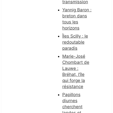
transmission
Yannig Baron :
breton dans
tous les
horizons
Îles Scilly : le
redoutable
paradis
Marie-José
Chombart de
Lauwe :
Bréhat, l’île
qui forge la
résistance
Papillons
diurnes
cherchent
landes et