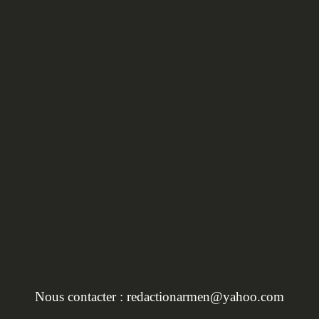
HORS SÉRIE :
L'INVENTAIRE DU
PATRIMOINE EN BRET
Nous contacter :
redactionarmen@yahoo.com