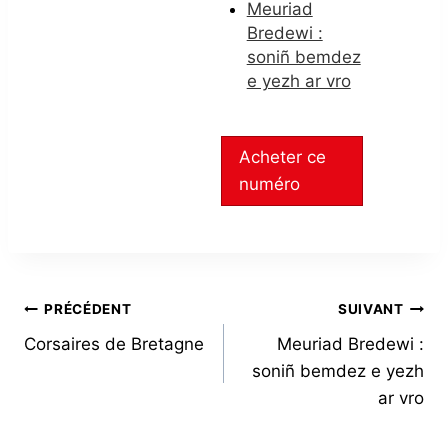
Meuriad
Bredewi :
soniñ bemdez
e yezh ar vro
Acheter ce
numéro
NAVIGATION
PRÉCÉDENT
SUIVANT
Corsaires de Bretagne
Meuriad Bredewi :
DE
soniñ bemdez e yezh
L’ARTICLE
ar vro