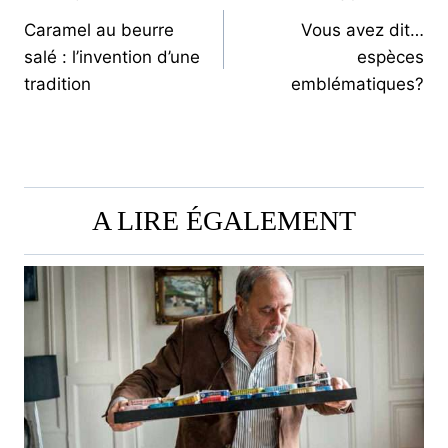
NAVIGATION
Caramel au beurre
Vous avez dit…
DE
salé : l’invention d’une
espèces
L’ARTICLE
tradition
emblématiques?
A LIRE ÉGALEMENT