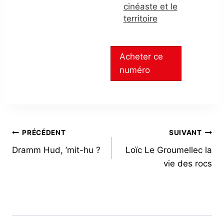
cinéaste et le
territoire
Acheter ce
numéro
NAVIGATION
PRÉCÉDENT
SUIVANT
Dramm Hud, ’mit-hu ?
Loïc Le Groumellec la
DE
vie des rocs
L’ARTICLE