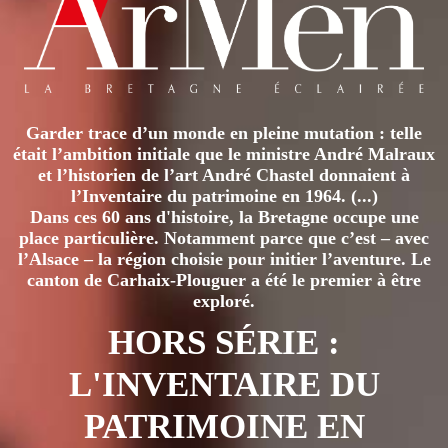
Garder trace d’un monde en pleine mutation : telle
était l’ambition initiale que le ministre André Malraux
et l’historien de l’art André Chastel donnaient à
l’Inventaire du patrimoine en 1964. (...)
Dans ces 60 ans d'histoire, la Bretagne occupe une
place particulière. Notamment parce que c’est – avec
l’Alsace – la région choisie pour initier l’aventure. Le
canton de Carhaix-Plouguer a été le premier à être
exploré.
HORS SÉRIE :
L'INVENTAIRE DU
PATRIMOINE EN