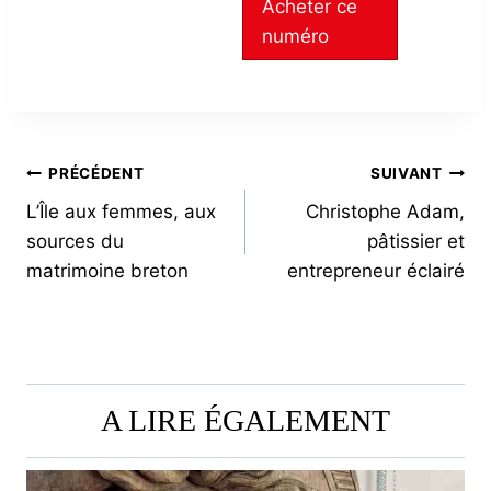
Acheter ce
numéro
NAVIGATION
PRÉCÉDENT
SUIVANT
L’Île aux femmes, aux
Christophe Adam,
DE
sources du
pâtissier et
L’ARTICLE
matrimoine breton
entrepreneur éclairé
A LIRE ÉGALEMENT