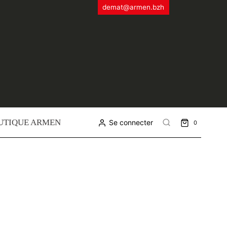
demat@armen.bzh
UTIQUE ARMEN
Se connecter
0