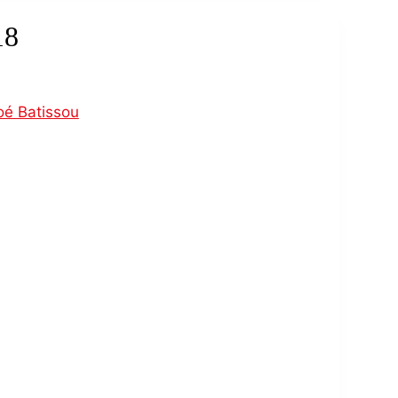
18
oé Batissou