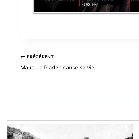
NAVIGATION
PRÉCÉDENT
Maud Le Pladec danse sa vie
DE
L’ARTICLE