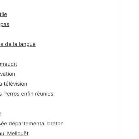
ile
 pas
e de la langue
 maudit
vation
 télévision
 Perros enfin réunies
e
usée départemental breton
ul Mellouët